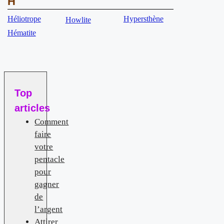
H
Héliotrope
Hypersthène
Howlite
Hématite
Top
articles
Comment
faire
votre
pentacle
pour
gagner
de
l’argent
Attirer