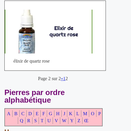
élixir de quartz rose
Page 2 sur 2
«
1
2
Pierres par ordre
alphabétique
A
B
C
D
E
F
G
H
J
K
L
M
O
P
Q
R
S
T
U
V
W
Y
Z
Œ