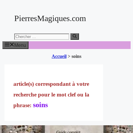
Aller
au
PierresMagiques.com
contenu
Chercher:
Menu
Accueil
>
soins
soins