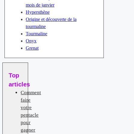
mois de janvier
Hypersthène
Origine et découverte de la
tourmaline
Tourmaline
Onyx
Grenat
Top
articles
Comment
faire
votre
pentacle
pour
gagner