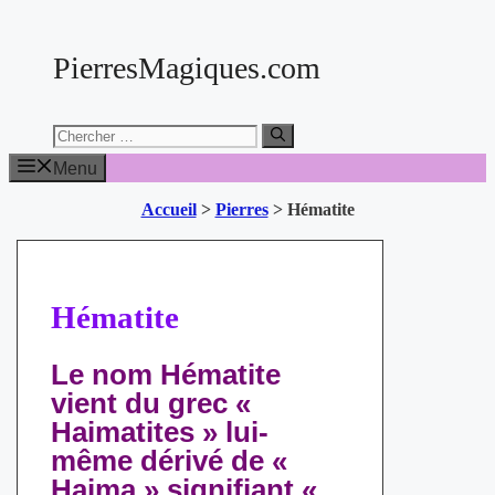
Aller
au
PierresMagiques.com
contenu
Chercher:
Menu
Accueil
>
Pierres
>
Hématite
Hématite
Le nom Hématite
vient du grec «
Haimatites » lui-
même dérivé de «
Haima » signifiant «