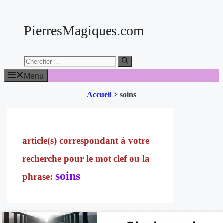
Aller
au
PierresMagiques.com
contenu
Chercher:
Menu
Accueil
>
soins
soins