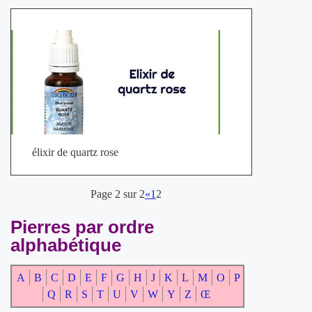
élixir de quartz rose
Page 2 sur 2
«
1
2
Pierres par ordre
alphabétique
A
B
C
D
E
F
G
H
J
K
L
M
O
P
Q
R
S
T
U
V
W
Y
Z
Œ