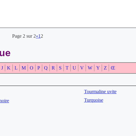
Page 2 sur 2
«
1
2
que
J
K
L
M
O
P
Q
R
S
T
U
V
W
Y
Z
Œ
Tourmaline uvite
Turquoise
noire