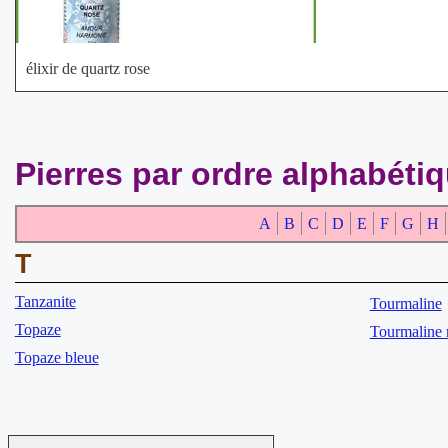
élixir de quartz rose
Pierres par ordre alphabéti
A
B
C
D
E
F
G
H
T
Tanzanite
Tourmaline
Topaze
Tourmaline 
Topaze bleue