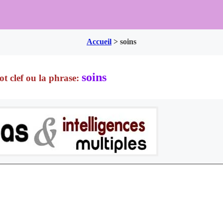
Accueil
>
soins
soins