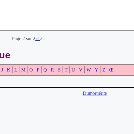
Page 2 sur 2
«
1
2
que
J
K
L
M
O
P
Q
R
S
T
U
V
W
Y
Z
Œ
Dumortiérite