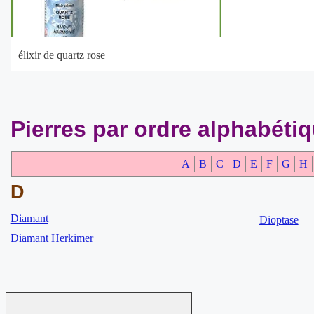
élixir de quartz rose
Pierres par ordre alphabéti
A
B
C
D
E
F
G
H
D
Diamant
Dioptase
Diamant Herkimer