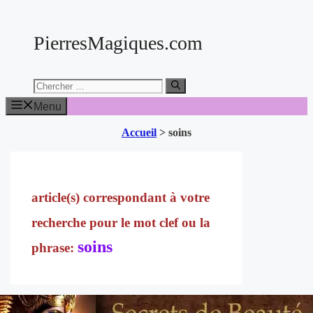
Aller
au
PierresMagiques.com
contenu
Chercher:
Menu
Accueil
>
soins
soins