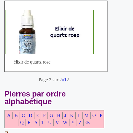
élixir de quartz rose
Page 2 sur 2
«
1
2
Pierres par ordre
alphabétique
A
B
C
D
E
F
G
H
J
K
L
M
O
P
Q
R
S
T
U
V
W
Y
Z
Œ