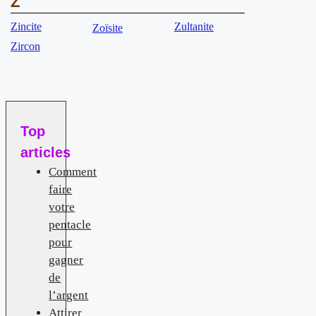
Z
Zincite
Zultanite
Zoïsite
Zircon
Top
articles
Comment
faire
votre
pentacle
pour
gagner
de
l’argent
Attirer