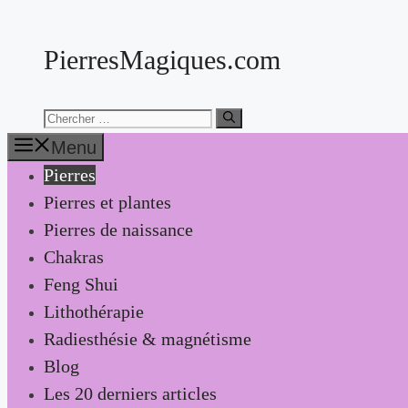
Aller
au
PierresMagiques.com
contenu
Chercher:
Menu
Pierres
Pierres et plantes
Pierres de naissance
Chakras
Feng Shui
Lithothérapie
Radiesthésie & magnétisme
Blog
Les 20 derniers articles