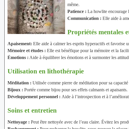
même.
Patience :
La howlite encourage la
Communication :
Elle aide à amé
Propriétés mentales e
Apaisement:
Elle aide à calmer les esprits hyperactifs et favorise u
Mémoire et études :
Elle est bénéfique pour la mémoire et la facili
Émotions :
Aide à équilibrer les émotions et à surmonter les attitud
Utilisation en lithothérapie
Méditation :
Utilisée comme pierre de méditation pour sa capacité à
Bijoux :
Portée comme bijou pour ses effets calmants et apaisants.
Développement personnel :
Aide à l’introspection et à l’amélior
Soins et entretien
Nettoyage :
Peut être nettoyée avec de l’eau claire. Évitez les prod
Rechargement :
Pour recharger la howlite, vous pouvez la placer 