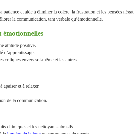
 patience et aide à éliminer la colère, la frustration et les pensées négat
liorer la communication, tant verbale qu’émotionnelle.
t émotionnelles
ne attitude positive.
té d’apprentissage.
es critiques envers soi-même et les autres.
 apaiser et à relaxer.
ation de la communication.
uits chimiques et les nettoyants abrasifs.
à la
lumière de la lune
ou sur un amas de quartz.