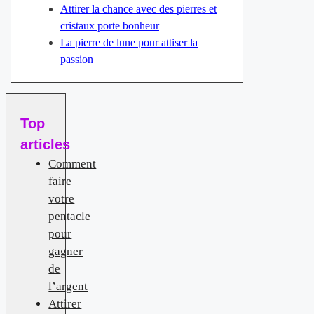
Attirer la chance avec des pierres et
cristaux porte bonheur
La pierre de lune pour attiser la
passion
Top
articles
Comment
faire
votre
pentacle
pour
gagner
de
l’argent
Attirer