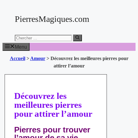
Aller
au
PierresMagiques.com
contenu
Chercher:
Menu
Accueil
>
Amour
>
Découvrez les meilleures pierres pour
attirer l’amour
Découvrez les
meilleures pierres
pour attirer l’amour
Pierres pour trouver
l’amour de sa vie,