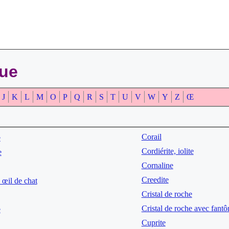
que
J
K
L
M
O
P
Q
R
S
T
U
V
W
Y
Z
Œ
Corail
e
Cordiérite, iolite
e
Cornaline
Creedite
 œil de chat
Cristal de roche
Cristal de roche avec fant
e
Cuprite