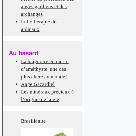
anges gardiens et des
archanges
Lithothérapie des
animaux
Au hasard
La baignoire en pierre
d’améthyste, une des
plus chère au monde!
Ange Gazardiel
Les minéraux précieux à
l’origine de la vie
Brasilianite