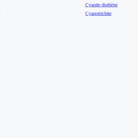
Cyanite disthène
Cyanotrichite
e