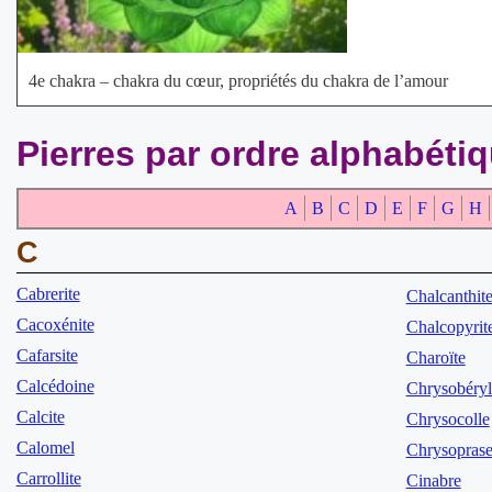
4e chakra – chakra du cœur, propriétés du chakra de l’amour
Pierres par ordre alphabéti
A
B
C
D
E
F
G
H
C
Cabrerite
Chalcanthit
Cacoxénite
Chalcopyrit
Cafarsite
Charoïte
Calcédoine
Chrysobéryl
Calcite
Chrysocolle
Calomel
Chrysopras
Carrollite
Cinabre