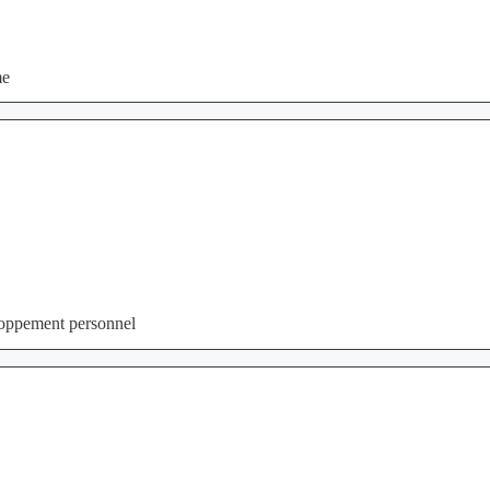
me
eloppement personnel