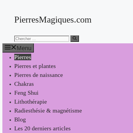
Aller
au
PierresMagiques.com
contenu
Chercher:
Menu
Pierres
Pierres et plantes
Pierres de naissance
Chakras
Feng Shui
Lithothérapie
Radiesthésie & magnétisme
Blog
Les 20 derniers articles