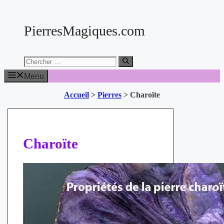
Aller
au
PierresMagiques.com
contenu
Chercher:
Menu
Accueil
>
Pierres
>
Charoïte
Charoïte