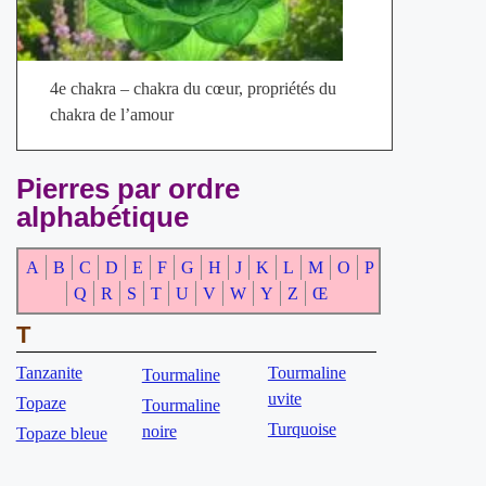
4e chakra – chakra du cœur, propriétés du
chakra de l’amour
Pierres par ordre
alphabétique
A
B
C
D
E
F
G
H
J
K
L
M
O
P
Q
R
S
T
U
V
W
Y
Z
Œ
T
Tanzanite
Tourmaline
Tourmaline
uvite
Topaze
Tourmaline
Turquoise
noire
Topaze bleue