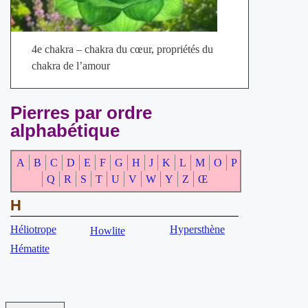
4e chakra – chakra du cœur, propriétés du
chakra de l’amour
Pierres par ordre
alphabétique
A
B
C
D
E
F
G
H
J
K
L
M
O
P
Q
R
S
T
U
V
W
Y
Z
Œ
H
Héliotrope
Hypersthène
Howlite
Hématite