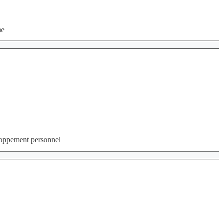
me
eloppement personnel