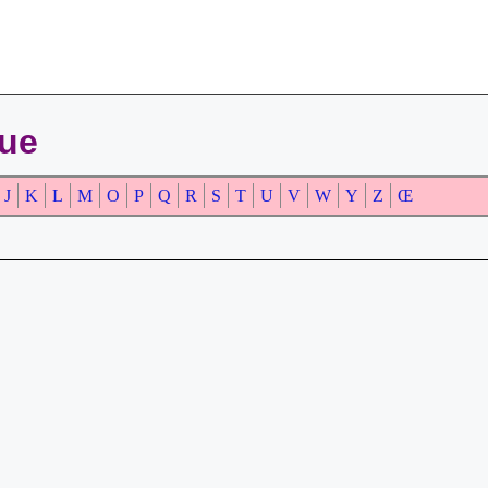
que
J
K
L
M
O
P
Q
R
S
T
U
V
W
Y
Z
Œ