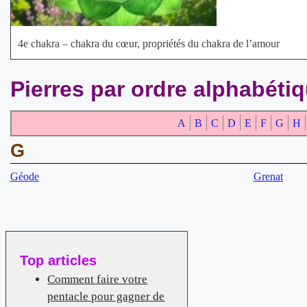
4e chakra – chakra du cœur, propriétés du chakra de l’amour
Pierres par ordre alphabéti
A
B
C
D
E
F
G
H
G
Géode
Grenat
Top articles
Comment faire votre
pentacle pour gagner de