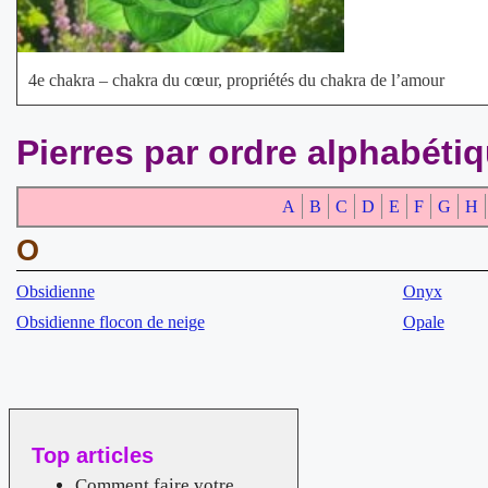
4e chakra – chakra du cœur, propriétés du chakra de l’amour
Pierres par ordre alphabéti
A
B
C
D
E
F
G
H
O
Obsidienne
Onyx
Obsidienne flocon de neige
Opale
Top articles
Comment faire votre