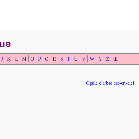
que
J
K
L
M
O
P
Q
R
S
T
U
V
W
Y
Z
Œ
Opale d'arbre arc-en-ciel