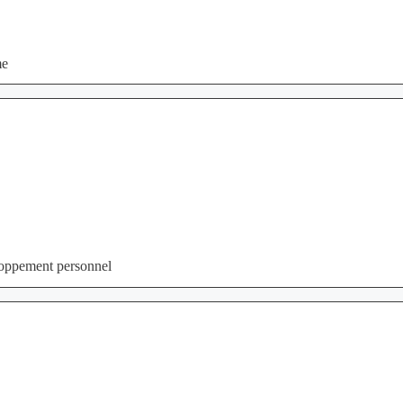
me
eloppement personnel