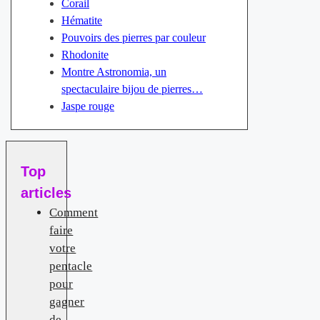
Corail
Hématite
Pouvoirs des pierres par couleur
Rhodonite
Montre Astronomia, un
spectaculaire bijou de pierres…
Jaspe rouge
Top
articles
Comment
faire
votre
pentacle
pour
gagner
de