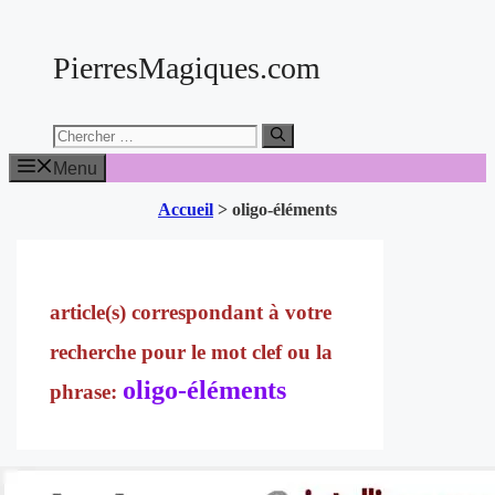
Aller
au
PierresMagiques.com
contenu
Chercher:
Menu
Accueil
>
oligo-éléments
oligo-éléments