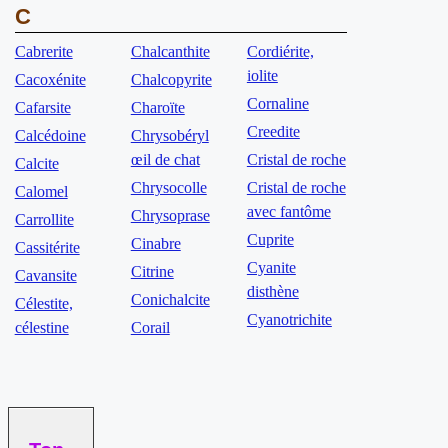
C
Cabrerite
Chalcanthite
Cordiérite,
iolite
Cacoxénite
Chalcopyrite
Cornaline
Cafarsite
Charoïte
Creedite
Calcédoine
Chrysobéryl
œil de chat
Cristal de roche
Calcite
Chrysocolle
Cristal de roche
Calomel
avec fantôme
Chrysoprase
Carrollite
Cuprite
Cinabre
Cassitérite
Cyanite
Citrine
Cavansite
disthène
Conichalcite
Célestite,
Cyanotrichite
célestine
Corail