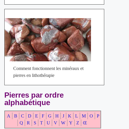
Comment fonctionnent les minéraux et
pierres en lithothérapie
Pierres par ordre
alphabétique
A
B
C
D
E
F
G
H
J
K
L
M
O
P
Q
R
S
T
U
V
W
Y
Z
Œ