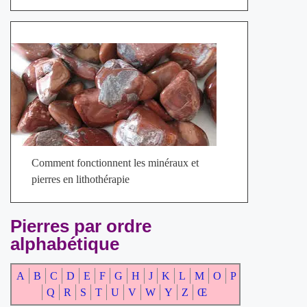
Comment fonctionnent les minéraux et
pierres en lithothérapie
Pierres par ordre
alphabétique
A
B
C
D
E
F
G
H
J
K
L
M
O
P
Q
R
S
T
U
V
W
Y
Z
Œ