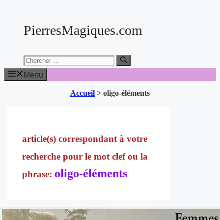
Aller
au
PierresMagiques.com
contenu
Chercher:
Menu
Accueil
>
oligo-éléments
oligo-éléments