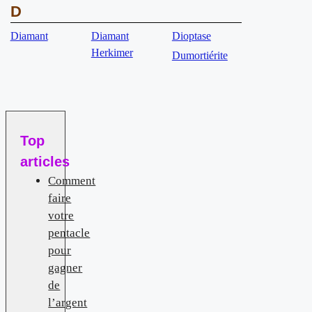
D
Diamant
Diamant
Dioptase
Herkimer
Dumortiérite
Top
articles
Comment
faire
votre
pentacle
pour
gagner
de
l’argent