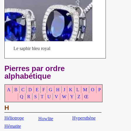
Le saphir bleu royal
Pierres par ordre
alphabétique
A
B
C
D
E
F
G
H
J
K
L
M
O
P
Q
R
S
T
U
V
W
Y
Z
Œ
H
Héliotrope
Hypersthène
Howlite
Hématite