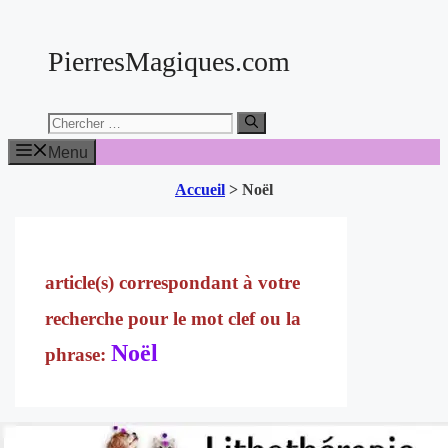
Aller
au
PierresMagiques.com
contenu
Chercher:
Menu
Accueil
>
Noël
Noël