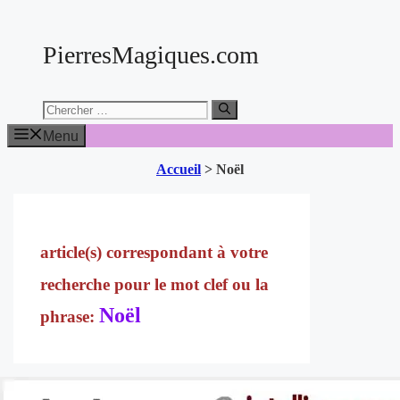
Aller
au
PierresMagiques.com
contenu
Chercher:
Menu
Accueil
>
Noël
Noël