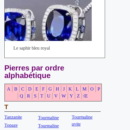
Le saphir bleu royal
Pierres par ordre
alphabétique
A
B
C
D
E
F
G
H
J
K
L
M
O
P
Q
R
S
T
U
V
W
Y
Z
Œ
T
Tanzanite
Tourmaline
Tourmaline
uvite
Topaze
Tourmaline