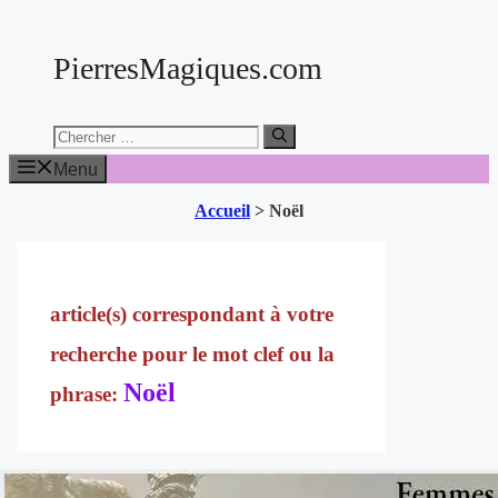
Aller
au
PierresMagiques.com
contenu
Chercher:
Menu
Accueil
>
Noël
Noël