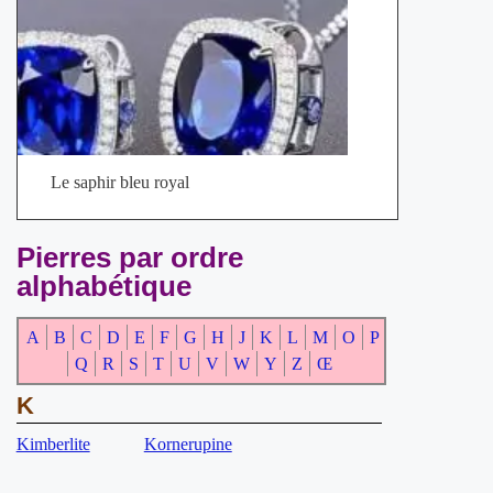
Le saphir bleu royal
Pierres par ordre
alphabétique
A
B
C
D
E
F
G
H
J
K
L
M
O
P
Q
R
S
T
U
V
W
Y
Z
Œ
K
Kimberlite
Kornerupine