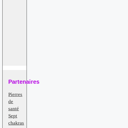
et
forme
des
cristaux
naturels
Partenaires
Pierres
de
santé
Sept
chakras