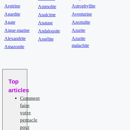
Aegirine
Astrophyllite
Ammolite
Agardite
Aventurine
Analcime
Agate
Azeztulite
Anatase
Aigue-marine
Azurite
Andalousite
Alexandrite
Azurite
Angélite
malachite
Amazonite
Top
articles
Comment
faire
votre
pentacle
pour