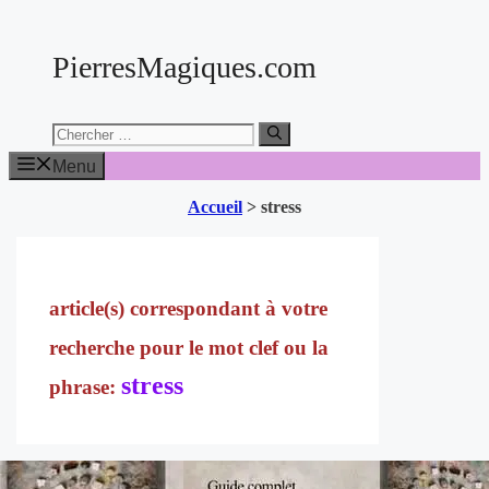
Aller
au
PierresMagiques.com
contenu
Chercher:
Menu
Accueil
>
stress
stress