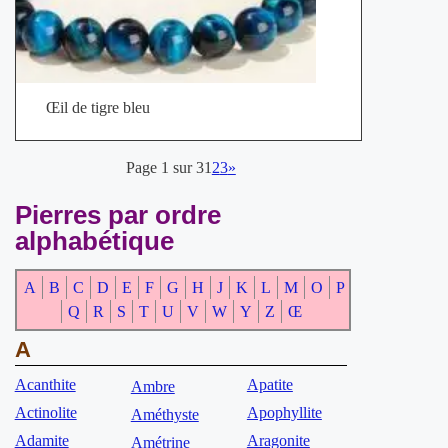
Œil de tigre bleu
Page 1 sur 3
1
2
3
»
Pierres par ordre
alphabétique
A
B
C
D
E
F
G
H
J
K
L
M
O
P
Q
R
S
T
U
V
W
Y
Z
Œ
A
Acanthite
Apatite
Ambre
Actinolite
Apophyllite
Améthyste
Adamite
Aragonite
Amétrine