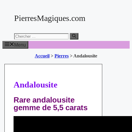
Aller
au
PierresMagiques.com
contenu
Chercher:
Menu
Accueil
>
Pierres
>
Andalousite
Andalousite
Rare andalousite
gemme de 5,5 carats