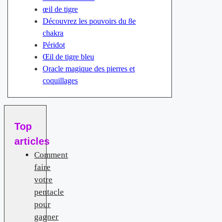
œil de tigre
Découvrez les pouvoirs du 8e
chakra
Péridot
Œil de tigre bleu
Oracle magique des pierres et
coquillages
Top
articles
Comment
faire
votre
pentacle
pour
gagner