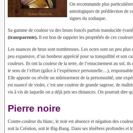
On recommande plus particulièreme
astrologiques de prédilection de cet
signes du zodiaque.
Sa gamme de couleur va des bruns foncés parfois translucide (varié
(transparente).
Il est bon de rappeler les propriétés de ces couleurs
Les nuances de brun sont nombreuses. Les ocres sont un peu plus cla
peu expansive, d’un bonheur apprécié pour sa tranquillité et son c
couleurs. Ils ont la couleur de la terre, de l’enracinement au sol. ils
le sens de l’effort (grâce à l’expérience personnelle…), responsa
Elle apporte ou révèle un mûrissement de la personnalité, une expérie
est nuancé de violet, c’est une couleur de grande sagesse, de maîtris
vis à vis de laquelle on a déjà pris ses distances. On pourrait dire q
Pierre noire
Contre-couleur du blanc, le noir est absence et négation des couleurs
soit la Création, soit le Big-Bang. Dans ses ténèbres profondes et l