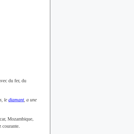
vec du fer, du
s, le
diamant
, a une
ascar, Mozambique,
z courante.