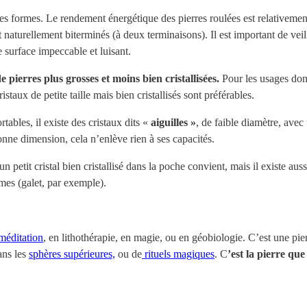
es formes. Le rendement énergétique des pierres roulées est relativemen
t naturellement biterminés (à deux terminaisons). Il est important de veil
de surface impeccable et luisant.
 pierres plus grosses et moins bien cristallisées.
Pour les usages dom
taux de petite taille mais bien cristallisés sont préférables.
ables, il existe des cristaux dits «
aiguilles »
, de faible diamètre, ave
a bonne dimension, cela n’enlève rien à ses capacités.
 un petit cristal bien cristallisé dans la poche convient, mais il existe au
rmes (galet, par exemple).
méditation
, en lithothérapie, en magie, ou en géobiologie. C’est une pie
ans les
sphères supérieures,
ou de
rituels magiques
. C
’est la pierre qu