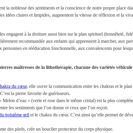
nt la noblesse des sentiments et la conscience de notre propre place dans
s idées claires et limpides, augmentent la vitesse de réflexion et la vivac
es engagent à la droiture aussi bien sur le plan spirituel (honnêteté, fidé
rticulièrement recommandée aux enfants qui apprennent à marcher, aux pe
x personnes en rééducation fonctionnelle, aux convalescents pour lesque
ierres maîtresses de la lithothérapie, chacune des variétés véhicule
hakra du cœur
, elle ouvre la communication entre les chakras et le plan
C’est la pierre favorite de guérisseurs.
 Melon d’eau » (verte et rose dans le même cristal) est la plus complète
entre les sentiments que l’on donne et ceux que l’on reçoit.
du troisième œil
et le chakra du cœur. C’est ainsi qu’elle permet de dév
ante des pieds, crée un bouclier protecteur du corps physique.