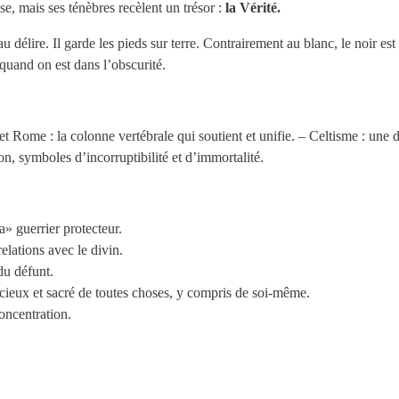
e, mais ses ténèbres recèlent un trésor :
la Vérité.
au délire. Il garde les pieds sur terre. Contrairement au blanc, le noir es
 quand on est dans l’obscurité.
et Rome : la colonne vertébrale qui soutient et unifie. – Celtisme : une d
, symboles d’incorruptibilité et d’immortalité.
a» guerrier protecteur.
relations avec le divin.
du défunt.
écieux et sacré de toutes choses, y compris de soi-même.
concentration.