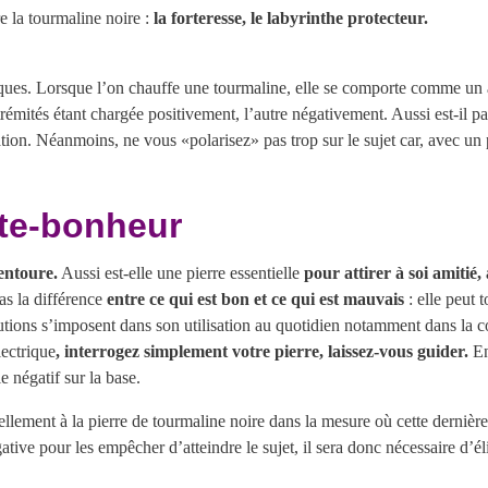
re la tourmaline noire :
la forteresse, le labyrinthe protecteur.
iques. Lorsque l’on chauffe une tourmaline, elle se comporte comme un 
rémités étant chargée positivement, l’autre négativement. Aussi est-il par
isation. Néanmoins, ne vous «polarisez» pas trop sur le sujet car, avec un
rte-bonheur
’entoure.
Aussi est-elle une pierre essentielle
pour attirer à soi amitié,
as la différence
entre ce qui est bon et ce qui est mauvais
: elle peut t
autions s’imposent dans son utilisation au quotidien notamment dans la 
ectrique
, interrogez simplement votre pierre, laissez-vous guider.
En
e négatif sur la base.
ellement à la pierre de tourmaline noire dans la mesure où cette dernièr
ve pour les empêcher d’atteindre le sujet, il sera donc nécessaire d’él