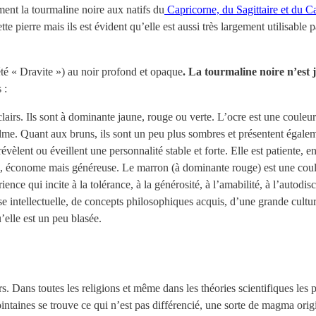
nt la tourmaline noire aux natifs du
Capricorne, du Sagittaire et du C
te pierre mais ils est évident qu’elle est aussi très largement utilisable p
té « Dravite ») au noir profond et opaque
. La tourmaline noire n’est
 :
irs. Ils sont à dominante jaune, rouge ou verte. L’ocre est une couleur
alme. Quant aux bruns, ils sont un peu plus sombres et présentent égal
 révèlent ou éveillent une personnalité stable et forte. Elle est patiente,
ble, économe mais généreuse. Le marron (à dominante rouge) est une cou
nce qui incite à la tolérance, à la générosité, à l’amabilité, à l’autodis
e intellectuelle, de concepts philosophiques acquis, d’une grande culture 
u’elle est un peu blasée.
. Dans toutes les religions et même dans les théories scientifiques les p
ointaines se trouve ce qui n’est pas différencié, une sorte de magma orig