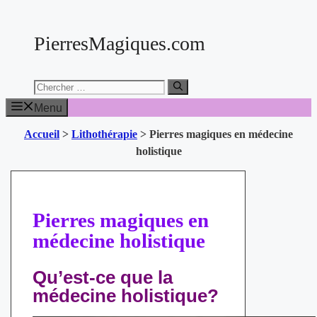
Aller
au
PierresMagiques.com
contenu
Chercher:
Menu
Accueil
>
Lithothérapie
>
Pierres magiques en médecine
holistique
Pierres magiques en
médecine holistique
Qu’est-ce que la
médecine holistique?