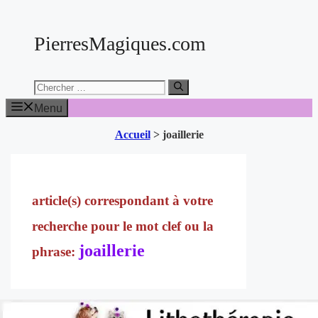
Aller
au
PierresMagiques.com
contenu
Chercher:
Menu
Accueil
>
joaillerie
joaillerie