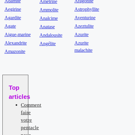
Adamite
Aragonite
Amétrine
Aegirine
Astrophyllite
Ammolite
Agardite
Aventurine
Analcime
Agate
Azeztulite
Anatase
Aigue-marine
Azurite
Andalousite
Alexandrite
Azurite
Angélite
malachite
Amazonite
Top
articles
Comment
faire
votre
pentacle