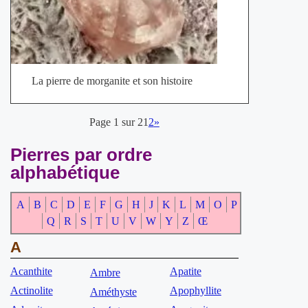
La pierre de morganite et son histoire
Page 1 sur 2
1
2
»
Pierres par ordre
alphabétique
A
B
C
D
E
F
G
H
J
K
L
M
O
P
Q
R
S
T
U
V
W
Y
Z
Œ
A
Acanthite
Apatite
Ambre
Actinolite
Apophyllite
Améthyste