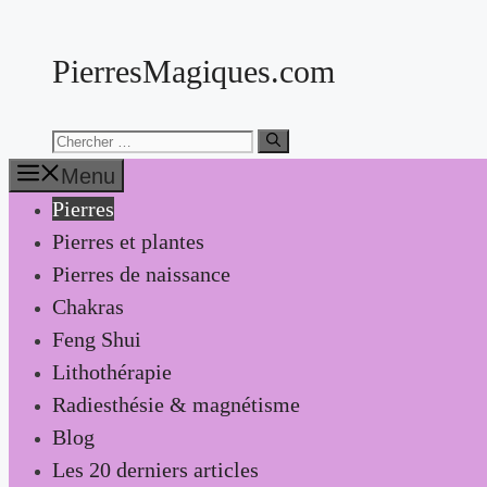
Aller
au
PierresMagiques.com
contenu
Chercher:
Menu
Pierres
Pierres et plantes
Pierres de naissance
Chakras
Feng Shui
Lithothérapie
Radiesthésie & magnétisme
Blog
Les 20 derniers articles