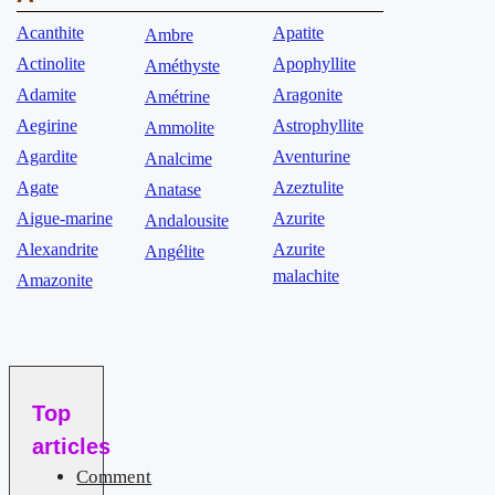
Acanthite
Apatite
Ambre
Actinolite
Apophyllite
Améthyste
Adamite
Aragonite
Amétrine
Aegirine
Astrophyllite
Ammolite
Agardite
Aventurine
Analcime
Agate
Azeztulite
Anatase
Aigue-marine
Azurite
Andalousite
Alexandrite
Azurite
Angélite
malachite
Amazonite
Top
articles
Comment