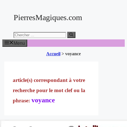
Aller
au
PierresMagiques.com
contenu
Chercher:
Menu
Accueil
>
voyance
voyance