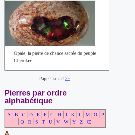
Opale, la pierre de chance sacrée du peuple
Cherokee
Page 1 sur 2
1
2
»
Pierres par ordre
alphabétique
A
B
C
D
E
F
G
H
J
K
L
M
O
P
Q
R
S
T
U
V
W
Y
Z
Œ
A