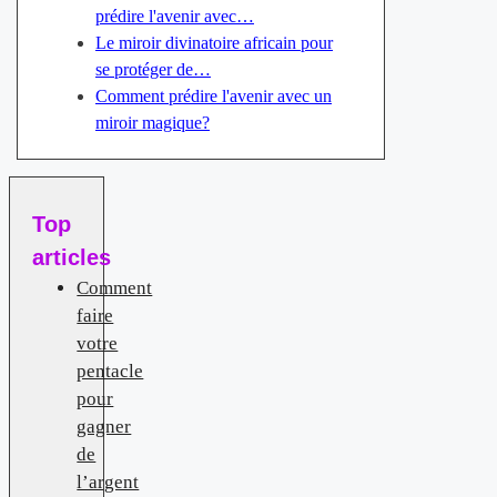
prédire l'avenir avec…
Le miroir divinatoire africain pour
se protéger de…
Comment prédire l'avenir avec un
miroir magique?
Top
articles
Comment
faire
votre
pentacle
pour
gagner
de
l’argent