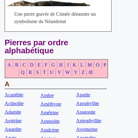
Une pierre gravée de Crimée démontre un
symbolisme du Néandertal
Pierres par ordre
alphabétique
A
B
C
D
E
F
G
H
J
K
L
M
O
P
Q
R
S
T
U
V
W
Y
Z
Œ
A
Acanthite
Apatite
Ambre
Actinolite
Apophyllite
Améthyste
Adamite
Aragonite
Amétrine
Aegirine
Astrophyllite
Ammolite
Agardite
Aventurine
Analcime
Agate
Azeztulite