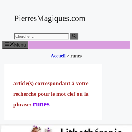
Aller
au
PierresMagiques.com
contenu
Chercher:
Menu
Accueil
>
runes
runes