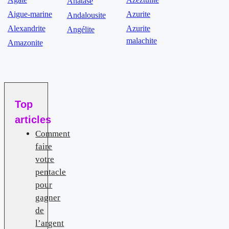
Anatase
Aigue-marine
Azurite
Andalousite
Alexandrite
Azurite
Angélite
malachite
Amazonite
Top
articles
Comment
faire
votre
pentacle
pour
gagner
de
l’argent