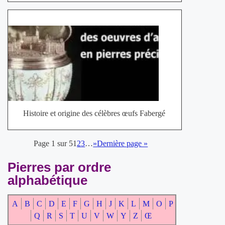
Histoire et origine des célèbres œufs Fabergé
Page 1 sur 5
1
2
3
…
»
Dernière page »
Pierres par ordre
alphabétique
A
B
C
D
E
F
G
H
J
K
L
M
O
P
Q
R
S
T
U
V
W
Y
Z
Œ