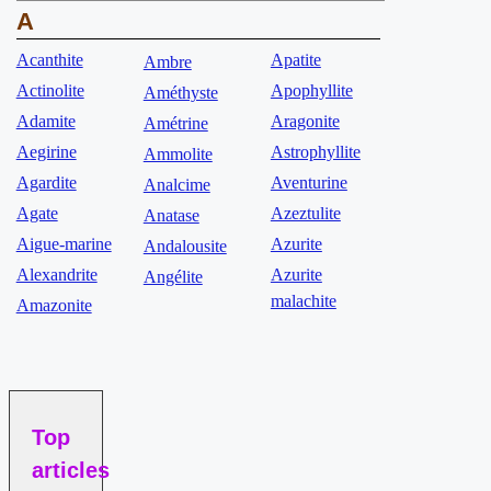
A
Acanthite
Apatite
Ambre
Actinolite
Apophyllite
Améthyste
Adamite
Aragonite
Amétrine
Aegirine
Astrophyllite
Ammolite
Agardite
Aventurine
Analcime
Agate
Azeztulite
Anatase
Aigue-marine
Azurite
Andalousite
Alexandrite
Azurite
Angélite
malachite
Amazonite
Top
articles