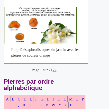
Propriétés aphrodisiaques du jasmin avec les
pierres de couleur orange
Page 1 sur 2
1
2
»
Pierres par ordre
alphabétique
A
B
C
D
E
F
G
H
J
K
L
M
O
P
Q
R
S
T
U
V
W
Y
Z
Œ