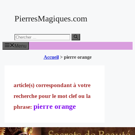
Aller
au
PierresMagiques.com
contenu
Chercher:
Menu
Accueil
>
pierre orange
pierre orange