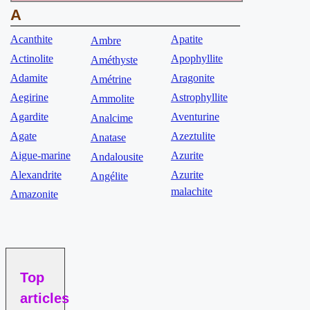
A
Acanthite
Apatite
Ambre
Actinolite
Apophyllite
Améthyste
Adamite
Aragonite
Amétrine
Aegirine
Astrophyllite
Ammolite
Agardite
Aventurine
Analcime
Agate
Azeztulite
Anatase
Aigue-marine
Azurite
Andalousite
Alexandrite
Azurite
Angélite
malachite
Amazonite
Top
articles