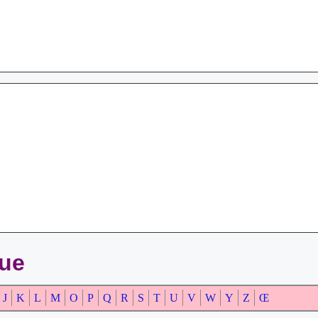
que
J
K
L
M
O
P
Q
R
S
T
U
V
W
Y
Z
Œ