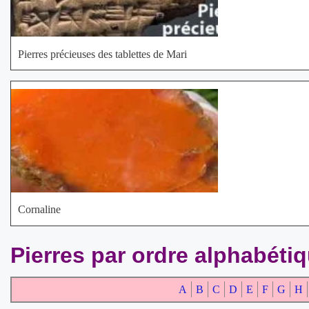
Pierres précieuses des tablettes de Mari
Cornaline
Pierres par ordre alphabéti
A
B
C
D
E
F
G
H