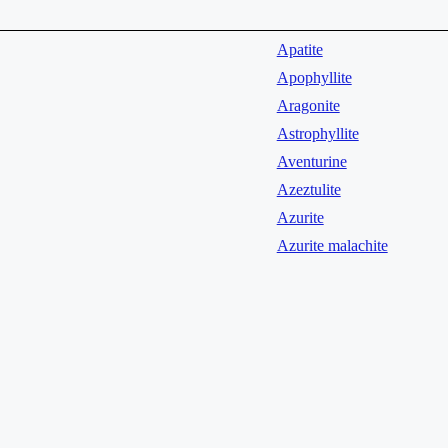
Apatite
Apophyllite
Aragonite
Astrophyllite
Aventurine
Azeztulite
Azurite
Azurite malachite