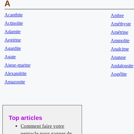
A
Acanthite
Ambre
Actinolite
Améthyste
Adamite
Amétrine
Aegirine
Ammolite
Agardite
Analcime
Agate
Anatase
Aigue-marine
Andalousite
Alexandrite
Angélite
Amazonite
Top articles
Comment faire votre
pentacle pour gagner de