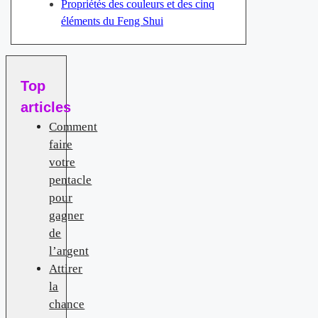
Propriétés des couleurs et des cinq
éléments du Feng Shui
Top
articles
Comment
faire
votre
pentacle
pour
gagner
de
l’argent
Attirer
la
chance