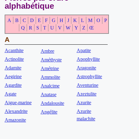
alphabétique
A
B
C
D
E
F
G
H
J
K
L
M
O
P
Q
R
S
T
U
V
W
Y
Z
Œ
A
Acanthite
Apatite
Ambre
Actinolite
Apophyllite
Améthyste
Adamite
Aragonite
Amétrine
Aegirine
Astrophyllite
Ammolite
Agardite
Aventurine
Analcime
Agate
Azeztulite
Anatase
Aigue-marine
Azurite
Andalousite
Alexandrite
Azurite
Angélite
malachite
Amazonite