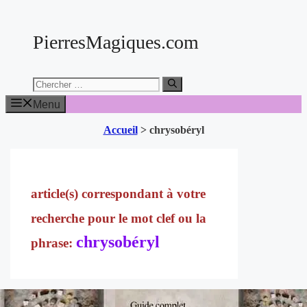
Aller
au
PierresMagiques.com
contenu
Chercher:
Menu
Accueil
>
chrysobéryl
chrysobéryl