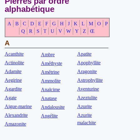
Pierres par ordre
alphabétique
A
B
C
D
E
F
G
H
J
K
L
M
O
P
Q
R
S
T
U
V
W
Y
Z
Œ
A
Acanthite
Apatite
Ambre
Actinolite
Apophyllite
Améthyste
Adamite
Aragonite
Amétrine
Aegirine
Astrophyllite
Ammolite
Agardite
Aventurine
Analcime
Agate
Azeztulite
Anatase
Aigue-marine
Azurite
Andalousite
Alexandrite
Azurite
Angélite
malachite
Amazonite