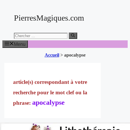
Aller
au
PierresMagiques.com
contenu
Chercher:
Menu
Accueil
>
apocalypse
apocalypse