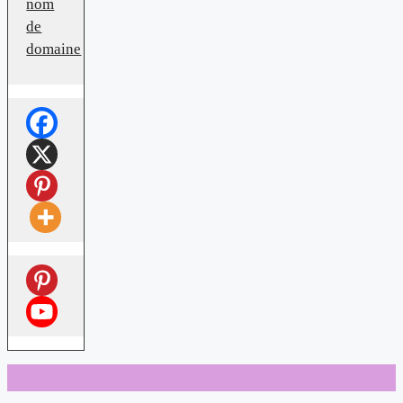
nom
de
domaine