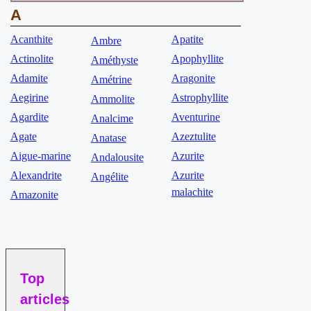
A
Acanthite
Apatite
Ambre
Actinolite
Apophyllite
Améthyste
Adamite
Aragonite
Amétrine
Aegirine
Astrophyllite
Ammolite
Agardite
Aventurine
Analcime
Agate
Azeztulite
Anatase
Aigue-marine
Azurite
Andalousite
Alexandrite
Azurite
Angélite
malachite
Amazonite
Top
articles