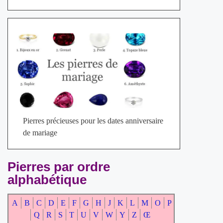
Pierres précieuses pour les dates anniversaire
de mariage
Pierres par ordre
alphabétique
A
B
C
D
E
F
G
H
J
K
L
M
O
P
Q
R
S
T
U
V
W
Y
Z
Œ