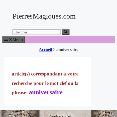
Aller
au
PierresMagiques.com
contenu
Chercher:
Menu
Accueil
>
anniversaire
anniversaire