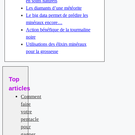
en soins naturels
Les diamants d’une météorite
Le big data permet de prédire les
minéraux encore…
Action bénéfique de la tourmaline
noire
Utilisations des élixirs minéraux
pour la grossesse
Top
articles
Comment
faire
votre
pentacle
pour
gagner