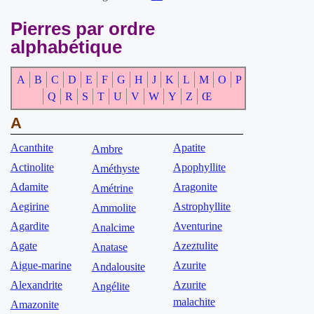
Pierres par ordre
alphabétique
A
B
C
D
E
F
G
H
J
K
L
M
O
P
Q
R
S
T
U
V
W
Y
Z
Œ
A
Acanthite
Apatite
Ambre
Actinolite
Apophyllite
Améthyste
Adamite
Aragonite
Amétrine
Aegirine
Astrophyllite
Ammolite
Agardite
Aventurine
Analcime
Agate
Azeztulite
Anatase
Aigue-marine
Azurite
Andalousite
Alexandrite
Azurite
Angélite
malachite
Amazonite