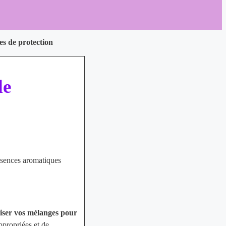
res de protection
de
essences aromatiques
liser vos mélanges pour
ppropriées et de