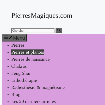
Aller
au
PierresMagiques.com
contenu
Chercher:
Menu
Pierres
Pierres et plantes
Pierres de naissance
Chakras
Feng Shui
Lithothérapie
Radiesthésie & magnétisme
Blog
Les 20 derniers articles