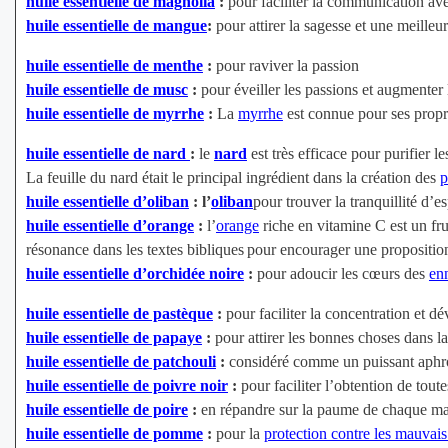
huile essentielle de magnolia
:
pour faciliter la communication avec
huile essentielle de mangue
:
pour attirer la sagesse et une meilleu
huile essentielle de menthe
:
pour raviver la passion
huile essentielle de musc
:
pour éveiller les passions et augmenter l
huile essentielle de myrrhe
:
La
myrrhe
est connue pour ses propr
huile essentielle de nard
:
le
nard
est très efficace pour purifier l
La feuille du nard était le principal ingrédient dans la création des
p
huile essentielle d’oliban
: l’
oliban
pour trouver la tranquillité d’e
huile essentielle d’orange
:
l’
orange
riche en vitamine C est un fru
résonance dans les textes bibliques pour encourager une propositi
huile essentielle d’orchidée noire
:
pour adoucir les cœurs des
en
huile essentielle de pastèque
:
pour faciliter la concentration et d
huile essentielle de papaye
:
pour attirer les bonnes choses dans la v
huile essentielle de patchouli
:
considéré comme un puissant aphr
huile essentielle de poivre noir
:
pour faciliter l’obtention de tou
huile essentielle de poire
:
en répandre sur la paume de chaque main
huile essentielle de pomme
:
pour la
protection contre les mauvais