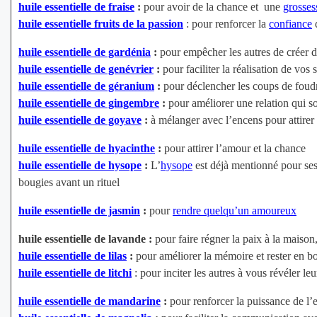
huile essentielle de fraise
:
pour avoir de la chance et une
grosses
huile essentielle fruits de la passion
: pour renforcer la
confiance
d
huile essentielle de gardénia
:
pour empêcher les autres de créer de
huile essentielle de genévrier
:
pour faciliter la réalisation de vos 
huile essentielle de géranium
:
pour déclencher les coups de foudr
huile essentielle de gingembre
:
pour améliorer une relation qui so
huile essentielle de goyave
:
à mélanger avec l’encens pour attirer l
huile essentielle de hyacinthe
:
pour attirer l’amour et la chance
huile essentielle de hysope
:
L’
hysope
est déjà mentionné pour ses p
bougies avant un rituel
huile essentielle de jasmin
:
pour
rendre quelqu’un amoureux
huile essentielle de lavande :
pour faire régner la paix à la maison,
huile essentielle de lilas
:
pour améliorer la mémoire et rester en b
huile essentielle de litchi
: pour inciter les autres à vous révéler leu
huile essentielle de mandarine
:
pour renforcer la puissance de l’