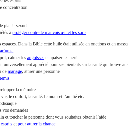
 les esprits
re concentration
e plaisir sexuel
iétés à
protéger contre le mauvais œil et les sorts
es espaces. Dans la Bible cette huile était utilisée en onctions et en mass
arfums.
sprit, calmer les
angoisses
et apaiser les nerfs
it universellement apprécié pour ses bienfaits sur la santé qui trouve aus
on de
mariage
, attirer une personne
nemis
évelopper la mémoire
ie, le confort, la santé, l’amour et l’amitié etc.
odisiaque
tes vos demandes
 et toucher la personne dont vous souhaitez obtenir l’aide
 esprits
et
pour attirer la chance