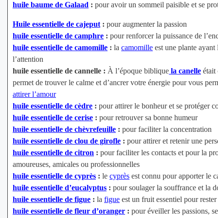
huile baume de Galaad
:
pour avoir un sommeil paisible et se pro
Huile essentielle de cajeput
:
pour augmenter la passion
huile essentielle de camphre
:
pour renforcer la puissance de l’en
huile essentielle de camomille
:
la
camomille
est une plante ayant 
l’attention
huile essentielle de cannelle :
À l’époque biblique
la canelle
était
permet de trouver le calme et d’ancrer votre énergie pour vous per
attirer l’amour
huile essentielle de cèdre
:
pour attirer le bonheur et se protéger c
huile essentielle de cerise
:
pour retrouver sa bonne humeur
huile essentielle de chèvrefeuille
:
pour faciliter la concentration
huile essentielle de clou de girofle
:
pour attirer et retenir une per
huile essentielle de citron
:
pour faciliter les contacts et pour la p
amoureuses, amicales ou professionnelles
huile essentielle de cyprès
:
le
cyprès
est connu pour apporter le ca
huile essentielle d’eucalyptus
:
pour soulager la souffrance et la d
huile essentielle de figue
:
la
figue
est un fruit essentiel pour reste
huile essentielle de fleur d’oranger
:
pour éveiller les passions, se