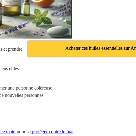
Acheter ces huiles essentielles sur 
s et prendre
cens et les
almer une personne coléreuse
r de nouvelles personnes
que main
pour se
protéger contre le mal