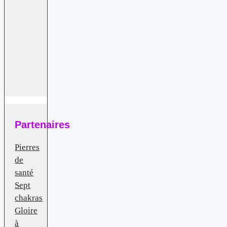
Partenaires
Pierres
de
santé
Sept
chakras
Gloire
à