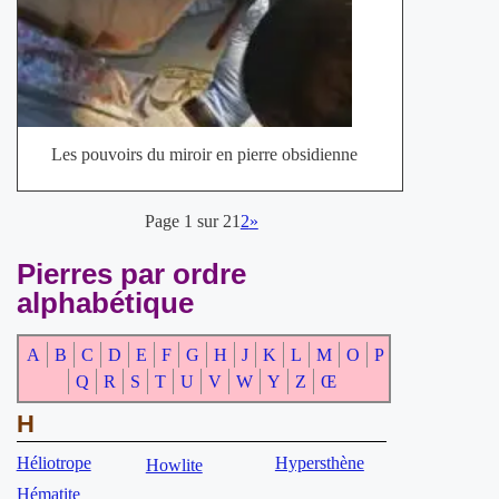
Les pouvoirs du miroir en pierre obsidienne
Page 1 sur 2
1
2
»
Pierres par ordre
alphabétique
A
B
C
D
E
F
G
H
J
K
L
M
O
P
Q
R
S
T
U
V
W
Y
Z
Œ
H
Héliotrope
Hypersthène
Howlite
Hématite