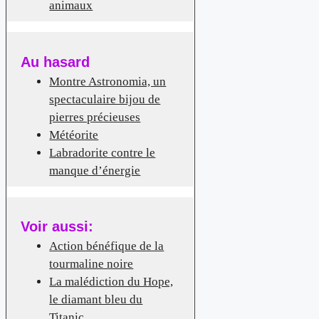
animaux
Au hasard
Montre Astronomia, un
spectaculaire bijou de
pierres précieuses
Météorite
Labradorite contre le
manque d’énergie
Voir aussi:
Action bénéfique de la
tourmaline noire
La malédiction du Hope,
le diamant bleu du
Titanic