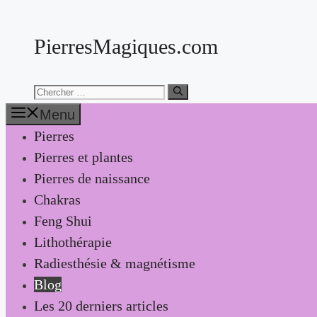
Aller
au
PierresMagiques.com
contenu
Chercher:
Menu
Pierres
Pierres et plantes
Pierres de naissance
Chakras
Feng Shui
Lithothérapie
Radiesthésie & magnétisme
Blog
Les 20 derniers articles