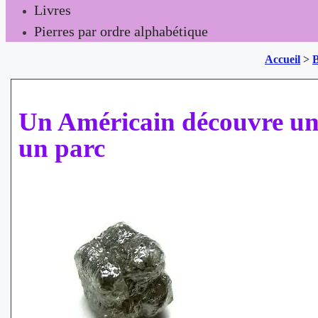
Livres
Pierres par ordre alphabétique
Accueil
>
B
Un Américain découvre un d
un parc