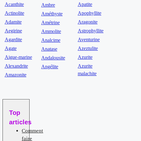
Acanthite
Apatite
Ambre
Actinolite
Apophyllite
Améthyste
Adamite
Aragonite
Amétrine
Aegirine
Astrophyllite
Ammolite
Agardite
Aventurine
Analcime
Agate
Azeztulite
Anatase
Aigue-marine
Azurite
Andalousite
Alexandrite
Azurite
Angélite
malachite
Amazonite
Top
articles
Comment
faire