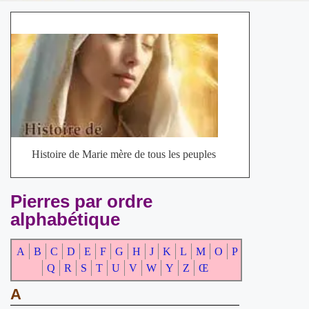
Histoire de Marie mère de tous les peuples
Pierres par ordre
alphabétique
A
B
C
D
E
F
G
H
J
K
L
M
O
P
Q
R
S
T
U
V
W
Y
Z
Œ
A