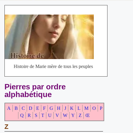
Histoire de Marie mère de tous les peuples
Pierres par ordre
alphabétique
A
B
C
D
E
F
G
H
J
K
L
M
O
P
Q
R
S
T
U
V
W
Y
Z
Œ
Z