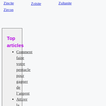
Zincite
Zultanite
Zoïsite
Zircon
Top
articles
Comment
faire
votre
pentacle
pour
gagner
de
l’argent
Attirer
la