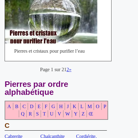
Pierres et cristaux pour purifier l’eau
Page 1 sur 2
1
2
»
Pierres par ordre
alphabétique
A
B
C
D
E
F
G
H
J
K
L
M
O
P
Q
R
S
T
U
V
W
Y
Z
Œ
C
Cabrerite
Chalcanthite
Cordiérite,