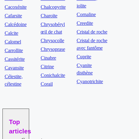
iolite
Cacoxénite
Chalcopyrite
Cornaline
Cafarsite
Charoïte
Creedite
Calcédoine
Chrysobéryl
œil de chat
Cristal de roche
Calcite
Chrysocolle
Cristal de roche
Calomel
avec fantôme
Chrysoprase
Carrollite
Cuprite
Cinabre
Cassitérite
Cyanite
Citrine
Cavansite
disthène
Conichalcite
Célestite,
Cyanotrichite
célestine
Corail
Top
articles