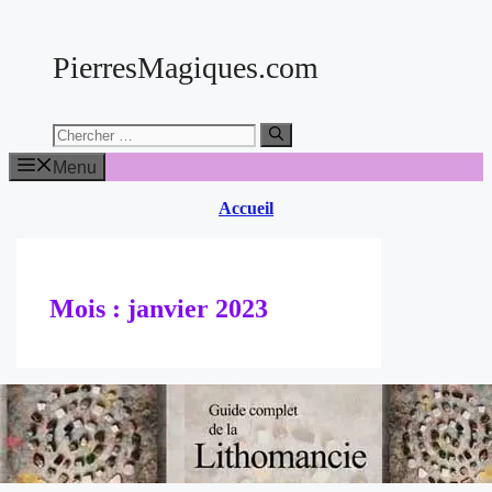
Aller
au
PierresMagiques.com
contenu
Chercher:
Menu
Accueil
Mois :
janvier 2023