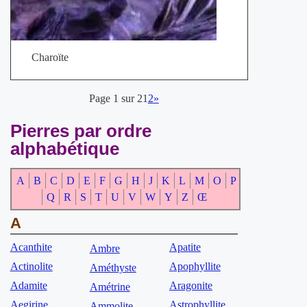
Charoïte
Page 1 sur 2
1
2
»
Pierres par ordre
alphabétique
A
B
C
D
E
F
G
H
J
K
L
M
O
P
Q
R
S
T
U
V
W
Y
Z
Œ
A
Acanthite
Apatite
Ambre
Actinolite
Apophyllite
Améthyste
Adamite
Aragonite
Amétrine
Aegirine
Astrophyllite
Ammolite