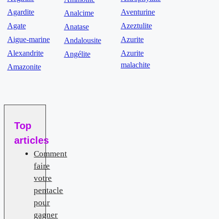
Agardite
Aventurine
Analcime
Agate
Azeztulite
Anatase
Aigue-marine
Azurite
Andalousite
Alexandrite
Azurite
Angélite
malachite
Amazonite
Top
articles
Comment
faire
votre
pentacle
pour
gagner