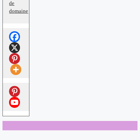
de
domaine