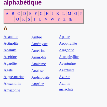
alphabétique
A
B
C
D
E
F
G
H
J
K
L
M
O
P
Q
R
S
T
U
V
W
Y
Z
Œ
A
Acanthite
Apatite
Ambre
Actinolite
Apophyllite
Améthyste
Adamite
Aragonite
Amétrine
Aegirine
Astrophyllite
Ammolite
Agardite
Aventurine
Analcime
Agate
Azeztulite
Anatase
Aigue-marine
Azurite
Andalousite
Alexandrite
Azurite
Angélite
malachite
Amazonite