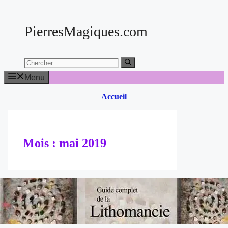
Aller
au
PierresMagiques.com
contenu
Chercher:
Menu
Accueil
Mois :
mai 2019