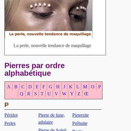
La perle, nouvelle tendance de maquillage
Pierres par ordre
alphabétique
A
B
C
D
E
F
G
H
J
K
L
M
O
P
Q
R
S
T
U
V
W
Y
Z
Œ
P
Péridot
Pierre de lune,
Pietersite
adulaire
Perles
Préhnite
Pierre de Soleil