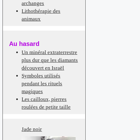
archanges
Lithothérapie des
animaux
Au hasard
Un minéral extraterrestre
plus dur que les diamants
découvert en Israël
Symboles utilisés
pendant les rituels
magiques
Les cailloux, pierres
roulées de petite taille
Jade noir