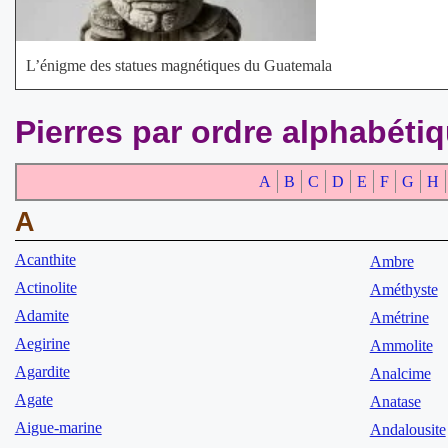
L’énigme des statues magnétiques du Guatemala
Pierres par ordre alphabéti
A
B
C
D
E
F
G
H
A
Acanthite
Ambre
Actinolite
Améthyste
Adamite
Amétrine
Aegirine
Ammolite
Agardite
Analcime
Agate
Anatase
Aigue-marine
Andalousite