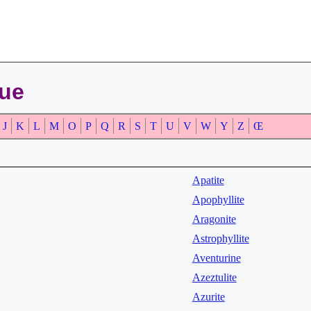
que
J
K
L
M
O
P
Q
R
S
T
U
V
W
Y
Z
Œ
Apatite
Apophyllite
Aragonite
Astrophyllite
Aventurine
Azeztulite
Azurite