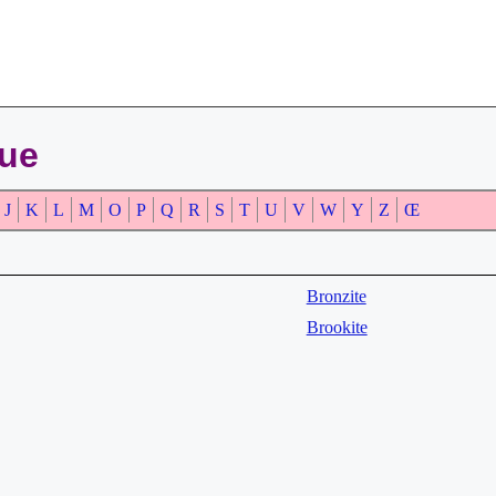
que
J
K
L
M
O
P
Q
R
S
T
U
V
W
Y
Z
Œ
Bronzite
Brookite