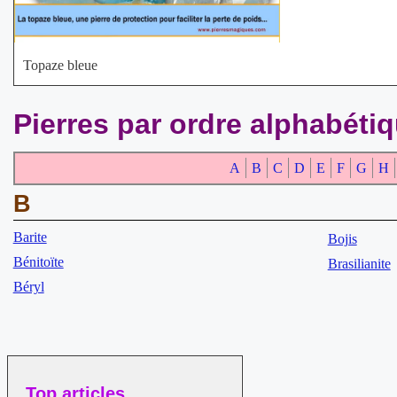
Topaze bleue
Pierres par ordre alphabéti
A
B
C
D
E
F
G
H
B
Barite
Bojis
Bénitoïte
Brasilianite
Béryl
Top articles